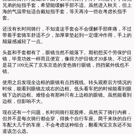
兄弟的短指手套，希望能缓解手部不适。虽然进入秋天，但上
海的气温带短适合戴短指手套，等天再冷一些在考虑长指手
套。
还没有长时间骑行，不知道这手套会不会缓解手部疼痛，不过
带着手套骑车舒适不少，加厚掌垫起到一定缓冲作用，手上的
颠簸感减轻了一点。
头盔和手套都有了，眼镜当然不能落下。期初想买个劳保护目
镜，毕竟功效一样而且便宜，像得力护目镜才20多块。不过还
是花了109元买了京东京造的变色骑行眼镜，挡挡紫外线也不
错。
使用之后发现全边框的眼镜有点挡视线。转头观察后方情况的
时候，能看到眼镜左或右的边框。低头看车把的时候能看到眼
镜下边的边框。难怪会有那种只有上边框的眼镜。虽然能看到
边框，但影响不大。
现在还有一个问题，长时间骑行屁股疼。虽然买了骑行内裤，
但并不是每次骑行都会穿，得换个自行车座。两千来块的自行
车配大几千的车座，不会考虑这种组合，翻看淘宝京东还不知
道该怎么选。