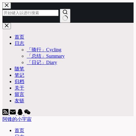
跳
至
内
容
无
结
首页
果
日志
「骑行」Cycling
「总结」Summary
「日记」Diary
随笔
笔记
归档
关于
留言
友链
阿锋的小宇宙
首页