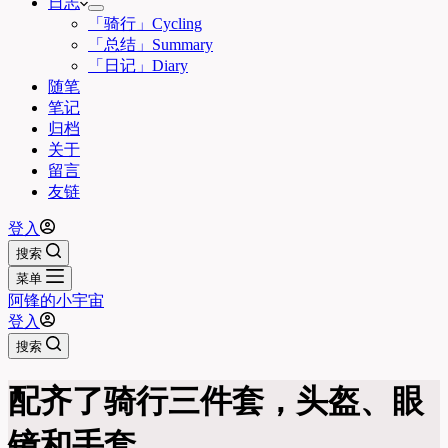
日志
「骑行」Cycling
「总结」Summary
「日记」Diary
随笔
笔记
归档
关于
留言
友链
登入
搜索
菜单
阿锋的小宇宙
登入
搜索
配齐了骑行三件套，头盔、眼
镜和手套