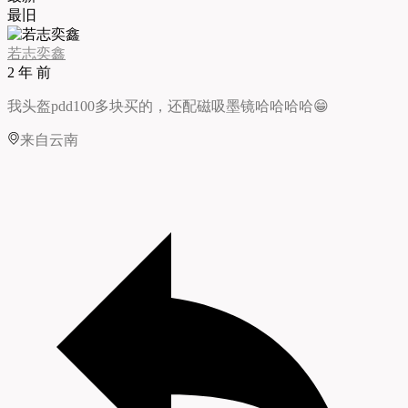
最旧
若志奕鑫
2 年 前
我头盔pdd100多块买的，还配磁吸墨镜哈哈哈哈😁
来自云南