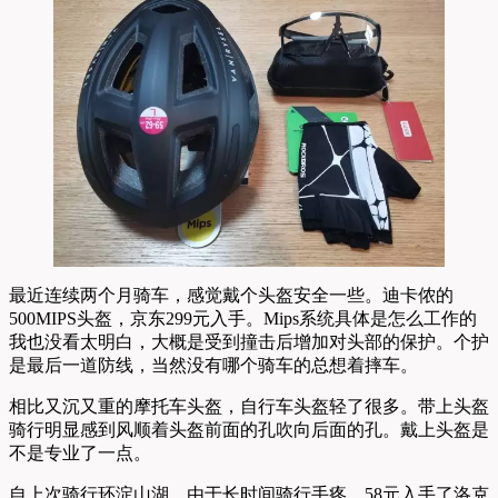
最近连续两个月骑车，感觉戴个头盔安全一些。迪卡侬的
500MIPS头盔，京东299元入手。Mips系统具体是怎么工作的
我也没看太明白，大概是受到撞击后增加对头部的保护。个护
是最后一道防线，当然没有哪个骑车的总想着摔车。
相比又沉又重的摩托车头盔，自行车头盔轻了很多。带上头盔
骑行明显感到风顺着头盔前面的孔吹向后面的孔。戴上头盔是
不是专业了一点。
自上次骑行环淀山湖，由于长时间骑行手疼。58元入手了洛克