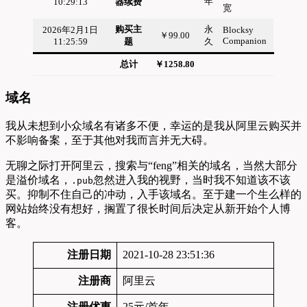
年
10:29:13
器续费
宽
购买主
永
2026年2月1日
Blocksy
￥99.00
Companion
11:25:59
题
久
总计
￥1258.80
域名
我从未想到小众域名有诸多不便，幸运的是我从阿里云购买并
不影响备案，至于其他对我而言并无大碍。
无聊之际打开阿里云，搜索与“feng”相关的域名，当然大部分
是溢价域名，
忽然进入我的视野，当时我不知道该不该
.pub
买。抑制不住自己的冲动，入手该域名。至于建一个生么样的
网站始终没有想好，搁置了很长时间后决定从新开始个人博
客。
注册日期
2021-10-28 23:51:36
注册商
阿里云
注册优惠
25元/首年