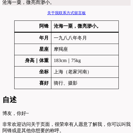
沧海一粟，微亮而渺小。
关于我
联系方式
留言板
阿锋
沧海一粟，微亮渺小。
年月
一九八八年冬月
星座
摩羯座
身高｜体重
183cm｜75kg
坐标
上海（老家河南）
喜好
骑行、摄影
自述
博友，你好~
非常欢迎访问关于页面，很荣幸有人愿意了解我，你可以叫我
阿锋或是其他你想要的称呼。