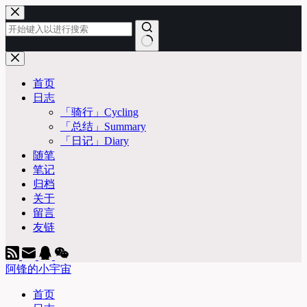
跳
至
内
容
无
结
首页
果
日志
「骑行」Cycling
「总结」Summary
「日记」Diary
随笔
笔记
归档
关于
留言
友链
阿锋的小宇宙
首页