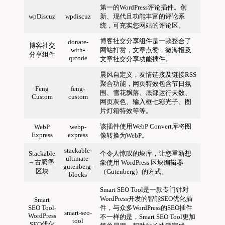
第一的WordPress评论插件。创
wpDiscuz
wpdiscuz
新、现代且功能丰富的评论系
统，可充实您网站的评论区。
博客社交分享组件是一款整合了
donate-
博客社交
with-
网站打赏，文章点赞，微海报及
分享组件
qrcode
文章社交分享功能插件。
晨风自定义，友情链接及链接RSS
聚合功能，网页特效包含节日氛
Feng
feng-
围、雪花飘落、底部运行天数、
Custom
custom
网页灰色、输入框七彩光子、图
片灯箱特效等等。
该插件使用WebP Convert库将图
WebP
webp-
Express
express
像转换为WebP。
stackable-
Stackable
个令人惊叹的块库，让您重新想
ultimate-
– 古腾堡
象使用 WordPress 区块编辑器
gutenberg-
区块
（Gutenberg）的方式。
blocks
Smart SEO Tool是一款专门针对
WordPress开发的智能SEO优化插
Smart
SEO Tool-
件，与众多WordPress的SEO插件
smart-seo-
WordPress
不一样的是，Smart SEO Tool更加
tool
SEO优化