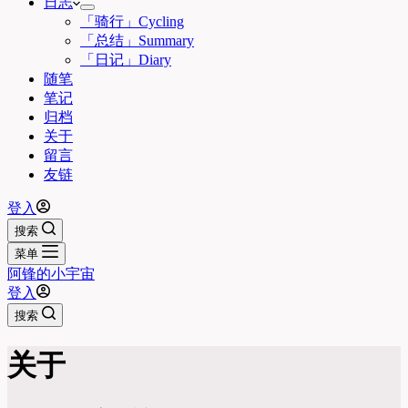
日志
「骑行」Cycling
「总结」Summary
「日记」Diary
随笔
笔记
归档
关于
留言
友链
登入
搜索
菜单
阿锋的小宇宙
登入
搜索
关于