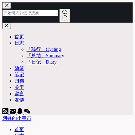
跳
至
内
容
无
结
首页
果
日志
「骑行」Cycling
「总结」Summary
「日记」Diary
随笔
笔记
归档
关于
留言
友链
阿锋的小宇宙
首页