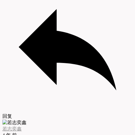
回复
若志奕鑫