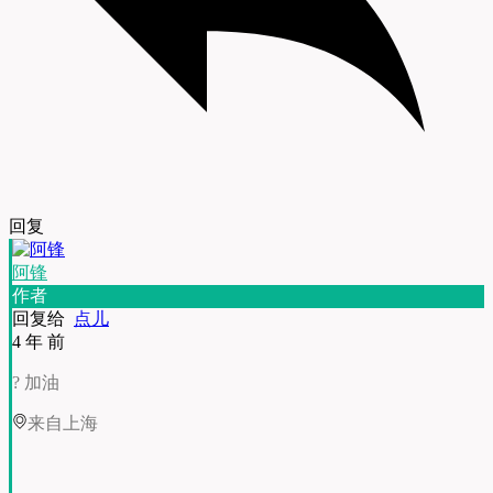
回复
阿锋
作者
回复给
点儿
4 年 前
? 加油
来自上海