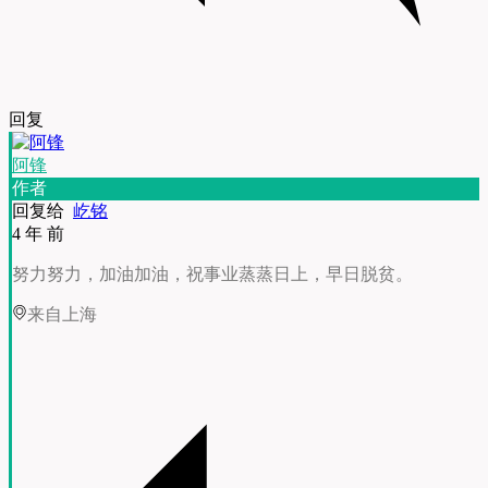
回复
阿锋
作者
回复给
屹铭
4 年 前
努力努力，加油加油，祝事业蒸蒸日上，早日脱贫。
来自上海