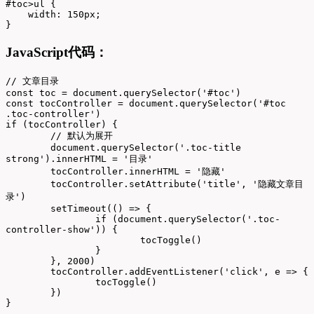
#toc>ul {

    width: 150px;

}
JavaScript代码：
// 文章目录

const toc = document.querySelector('#toc')

const tocController = document.querySelector('#toc 
.toc-controller')

if (tocController) {

	// 默认为展开

	document.querySelector('.toc-title 
strong').innerHTML = '目录'

	tocController.innerHTML = '隐藏'

	tocController.setAttribute('title', '隐藏文章目
录')

	setTimeout(() => {

		if (document.querySelector('.toc-
controller-show')) {

			tocToggle()

		}

	}, 2000)

	tocController.addEventListener('click', e => {

		tocToggle()

	})

}
