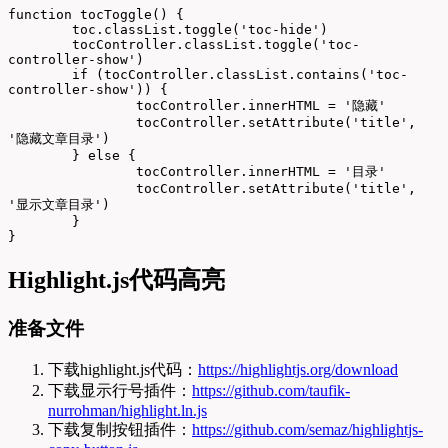
function tocToggle() {

	toc.classList.toggle('toc-hide')

	tocController.classList.toggle('toc-
controller-show')

	if (tocController.classList.contains('toc-
controller-show')) {

		tocController.innerHTML = '隐藏'

		tocController.setAttribute('title', 
'隐藏文章目录')

	} else {

		tocController.innerHTML = '目录'

		tocController.setAttribute('title', 
'显示文章目录')

	}

}
Highlight.js代码高亮
准备文件
下载highlight.js代码：
https://highlightjs.org/download
下载显示行号插件：
https://github.com/taufik-
nurrohman/highlight.ln.js
下载复制按钮插件：
https://github.com/semaz/highlightjs-