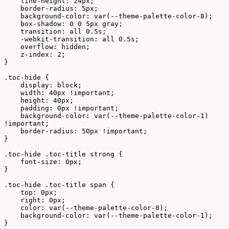
    line-height: 24px;

    border-radius: 5px;

    background-color: var(--theme-palette-color-8);

    box-shadow: 0 0 5px gray;

    transition: all 0.5s;

    -webkit-transition: all 0.5s;

    overflow: hidden;

    z-index: 2;

}

.toc-hide {

    display: block;

    width: 40px !important;

    height: 40px;

    padding: 0px !important;

    background-color: var(--theme-palette-color-1) 
!important;

    border-radius: 50px !important;

}

.toc-hide .toc-title strong {

    font-size: 0px;

}

.toc-hide .toc-title span {

    top: 0px;

    right: 0px;

    color: var(--theme-palette-color-8);

    background-color: var(--theme-palette-color-1);

}
