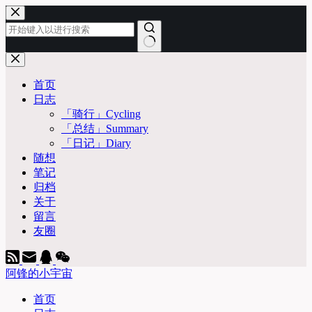
跳
至
内
容
无
结
首页
果
日志
「骑行」Cycling
「总结」Summary
「日记」Diary
随想
笔记
归档
关于
留言
友圈
阿锋的小宇宙
首页