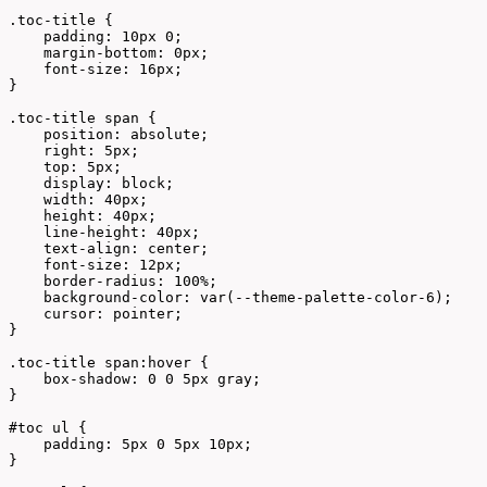
.toc-title {

    padding: 10px 0;

    margin-bottom: 0px;

    font-size: 16px;

}

.toc-title span {

    position: absolute;

    right: 5px;

    top: 5px;

    display: block;

    width: 40px;

    height: 40px;

    line-height: 40px;

    text-align: center;

    font-size: 12px;

    border-radius: 100%;

    background-color: var(--theme-palette-color-6);

    cursor: pointer;

}

.toc-title span:hover {

    box-shadow: 0 0 5px gray;

}

#toc ul {

    padding: 5px 0 5px 10px;

}
