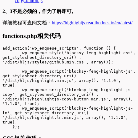
copy-button.js
2、3不是必须的，作为了解即可。
详细教程可查阅文档：
https://highlightjs.readthedocs.io/en/latest/
functions.php相关代码
add_action('wp_enqueue_scripts', function () {

        wp_enqueue_style('blocksy-feng-highlight-css', 
get_stylesheet_directory_uri() .  
'/dist/hljs/styles/github.min.css', array());   

        wp_enqueue_script('blocksy-feng-highlight-js', 
get_stylesheet_directory_uri() . 
'/dist/hljs/highlight.min.js', array(), '1.1.0', 
true);

        wp_enqueue_script('blocksy-feng-highlight-js-
copy', get_stylesheet_directory_uri() . 
'/dist/hljs/highlightjs-copy-button.min.js', array(), 
'1.1.0', true);

        wp_enqueue_script('blocksy-feng-highlight-js-
ln', get_stylesheet_directory_uri() . 
'/dist/hljs/highlight.ln.min.js', array(), '1.1.0', 
true);   

    });