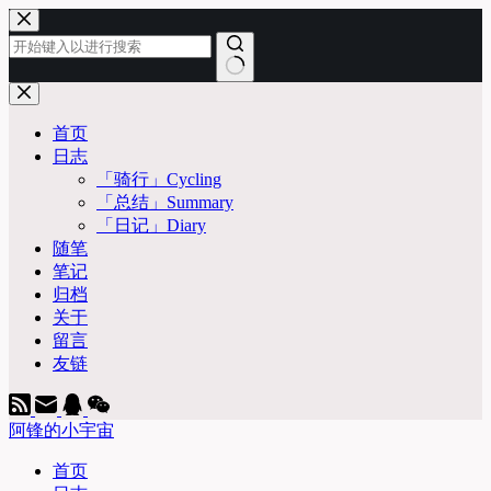
跳
至
内
容
无
结
首页
果
日志
「骑行」Cycling
「总结」Summary
「日记」Diary
随笔
笔记
归档
关于
留言
友链
阿锋的小宇宙
首页