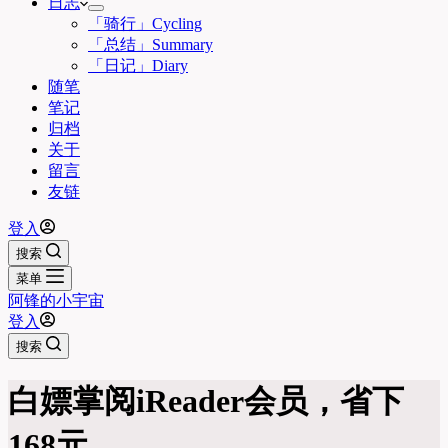
日志
「骑行」Cycling
「总结」Summary
「日记」Diary
随笔
笔记
归档
关于
留言
友链
登入
搜索
菜单
阿锋的小宇宙
登入
搜索
白嫖掌阅iReader会员，省下
168元