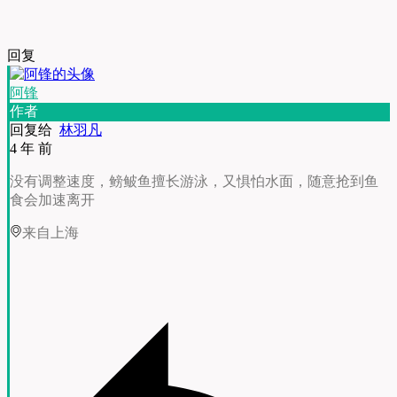
回复
阿锋
作者
回复给
林羽凡
4 年 前
没有调整速度，鳑鲏鱼擅长游泳，又惧怕水面，随意抢到鱼
食会加速离开
来自上海