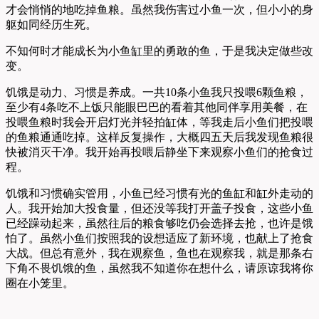
才会悄悄的地吃掉鱼粮。虽然我伤害过小鱼一次，但小小的身
躯如同经历生死。
不知何时才能成长为小鱼缸里的勇敢的鱼，于是我决定做些改
变。
饥饿是动力、习惯是养成。一共10条小鱼我只投喂6颗鱼粮，
至少有4条吃不上饭只能眼巴巴的看着其他同伴享用美餐，在
投喂鱼粮时我会开启灯光并轻拍缸体，等我走后小鱼们把投喂
的鱼粮通通吃掉。这样反复操作，大概四五天后我发现鱼粮很
快被消灭干净。我开始再投喂后静坐下来观察小鱼们的抢食过
程。
饥饿和习惯确实管用，小鱼已经习惯有光的鱼缸和缸外走动的
人。我开始加大投食量，但还没等我打开盖子投食，这些小鱼
已经躁动起来，虽然往后的粮食够吃仍会选择去抢，也许是饿
怕了。虽然小鱼们按照我的设想适应了新环境，也献上了抢食
大战。但总有意外，我在观察鱼，鱼也在观察我，就是那条右
下角不畏饥饿的鱼，虽然我不知道你在想什么，请原谅我将你
圈在小笼里。