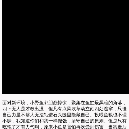
面对新环境，小野鱼都胆战惊惊，聚集在鱼缸最黑暗的角落，
四下无人是才敢出没，但凡有点风吹草动立刻四处逃窜，只怪
自己力量不够大无法钻进石头缝里隐藏自己。投喂鱼粮也不理
不睬，我知道你们和我一样倔强，坚守自己的原则。但是只有
吃饱了才有力气啊，原来小鱼是害怕再次受到伤害，当我走后