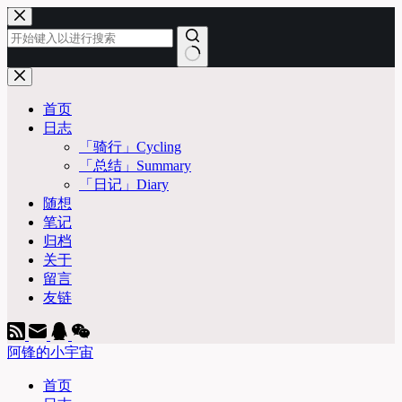
跳
至
内
容
无
结
首页
果
日志
「骑行」Cycling
「总结」Summary
「日记」Diary
随想
笔记
归档
关于
留言
友链
阿锋的小宇宙
首页