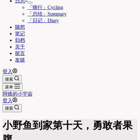
日志
「骑行」Cycling
「总结」Summary
「日记」Diary
随想
笔记
归档
关于
留言
友链
登入
搜索
菜单
阿锋的小宇宙
登入
搜索
小野鱼到家第十天，勇敢者果
腹