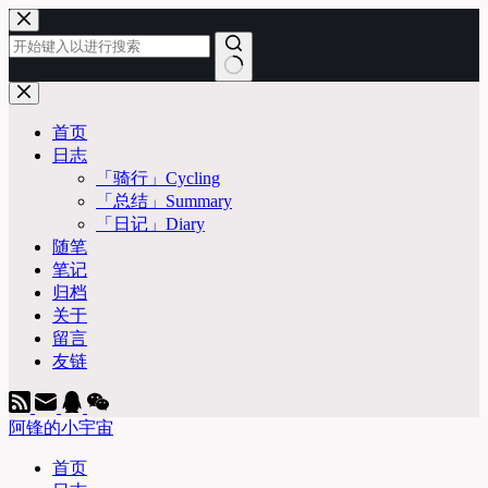
跳
至
内
容
无
结
首页
果
日志
「骑行」Cycling
「总结」Summary
「日记」Diary
随笔
笔记
归档
关于
留言
友链
阿锋的小宇宙
首页