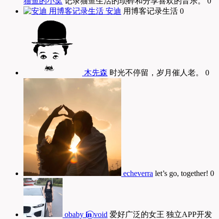
猫鱼的小窝
记录猫鱼生活的琐碎和分享喜欢的音乐。 0
安迪
用博客记录生活 0
木先森
时光不停留，岁月催人老。 0
echeverra
let’s go, together! 0
obaby 𝐢‍𝐧⃝ void
爱好广泛的女王 独立APP开发