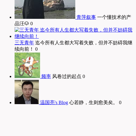
青萍叙事
一个懂技术的产
品汪🐶 0
三无青年
迄今所有人生都大写着失败，但并不妨碍我继
续向前！ 0
频率
风卷过的起点 0
温国亮's Blog
心若静，生则愈美矣。 0