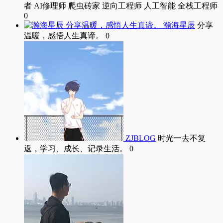
者 AI修理师 爬虫砖家 逆向工程师 人工智能 全栈工程师
0
瀚海星辰
分享
温暖，感悟人生真谛。 0
ZJBLOG
时光一去不复
返，学习、成长、记录生活。 0