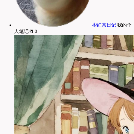
彬红茶日记
我的个
人笔记📒 0