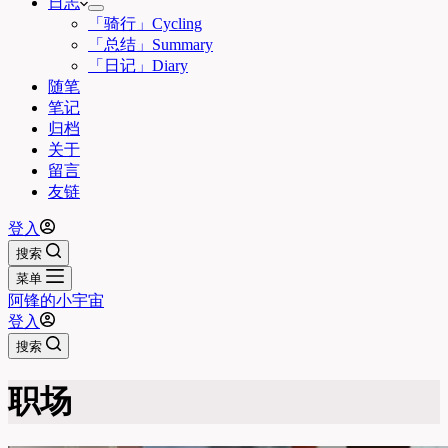
日志
「骑行」Cycling
「总结」Summary
「日记」Diary
随笔
笔记
归档
关于
留言
友链
登入
搜索
菜单
阿锋的小宇宙
登入
搜索
职场