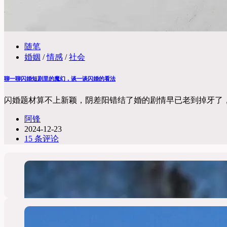
随笔
婚姻
/
情感
/
社会
聊一聊闪婚短剧里的魔幻，谈一谈闪婚的看法
闪婚题材算不上新颖，阴差阳错结了婚的剧情早已老到掉牙了
阿锋
2024-12-23
15 条评论