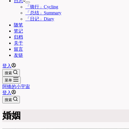
日志
「骑行」Cycling
「总结」Summary
「日记」Diary
随笔
笔记
归档
关于
留言
友链
登入
搜索
菜单
阿锋的小宇宙
登入
搜索
婚姻