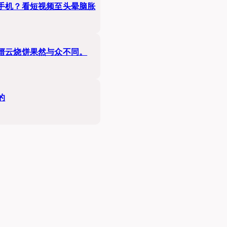
手机？看短视频至头晕脑胀
缙云烧饼果然与众不同。
的