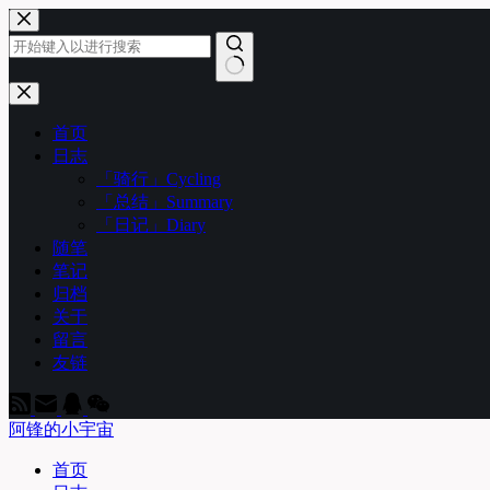
跳
至
内
容
无
结
首页
果
日志
「骑行」Cycling
「总结」Summary
「日记」Diary
随笔
笔记
归档
关于
留言
友链
阿锋的小宇宙
首页