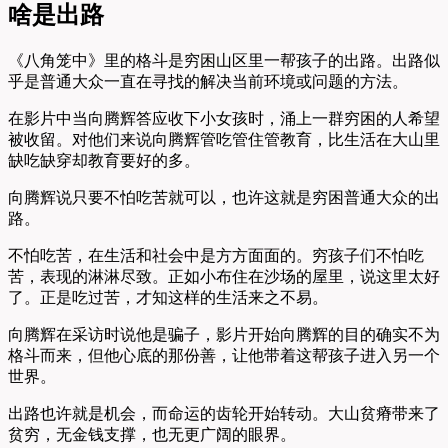
啥是出路
《八角笼中》里的格斗是穷困山区里一帮孩子的出路。出路似
乎是普通大众一直在寻找的解决当前环境或问题的方法。
在影片中当向腾辉答应收下小女孩时，涌上一群穷困的人希望
被收留。对他们来说向腾辉管吃管住管教育，比生活在大山里
缺吃缺穿却教育要好的多。
向腾辉说只要不怕吃苦就可以，也许这就是穷困普通大众的出
路。
不怕吃苦，在生活和社会中是方方面面的。穷孩子们不怕吃
苦，表现的淋淋尽致。正如小布住在沙场的屋里，说这里太好
了。正是吃过苦，才知这样的生活来之不易。
向腾辉在采访时说他是骗子，影片开始向腾辉的目的确实不为
格斗而来，但他心底的那份善，让他带着这帮孩子进入另一个
世界。
出路也许就是机会，而命运的齿轮开始转动。大山贫瘠带来了
贫穷，无金钱支撑，也无更广阔的眼界。