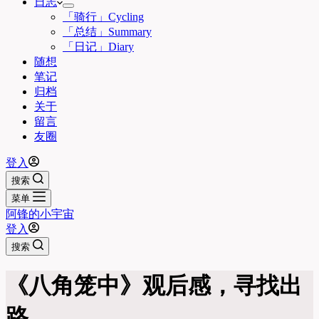
日志
「骑行」Cycling
「总结」Summary
「日记」Diary
随想
笔记
归档
关于
留言
友圈
登入
搜索
菜单
阿锋的小宇宙
登入
搜索
《八角笼中》观后感，寻找出
路