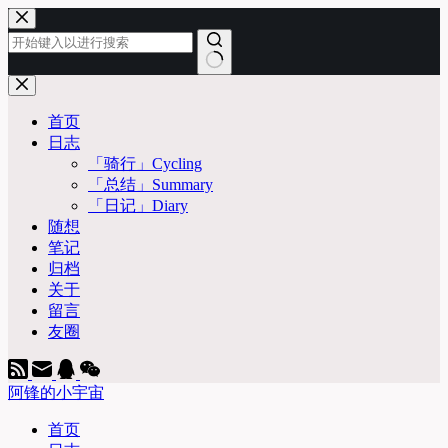
跳
至
内
容
无
结
首页
果
日志
「骑行」Cycling
「总结」Summary
「日记」Diary
随想
笔记
归档
关于
留言
友圈
阿锋的小宇宙
首页