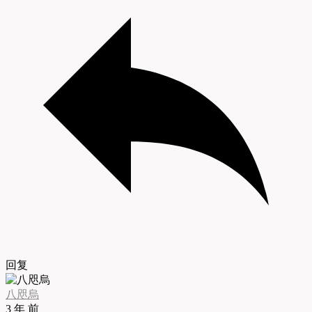
回复
八咫烏
3 年 前