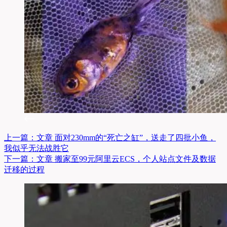
上一篇：
文章
面对230mm的“死亡之缸”，送走了四批小鱼，
我似乎无法战胜它
下一篇：
文章
搬家至99元阿里云ECS，个人站点文件及数据
迁移的过程