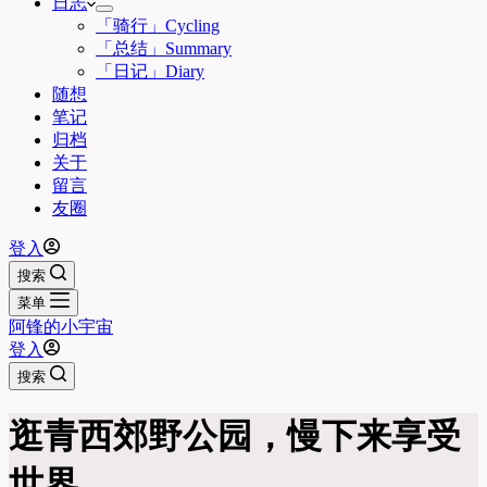
日志
「骑行」Cycling
「总结」Summary
「日记」Diary
随想
笔记
归档
关于
留言
友圈
登入
搜索
菜单
阿锋的小宇宙
登入
搜索
逛青西郊野公园，慢下来享受
世界