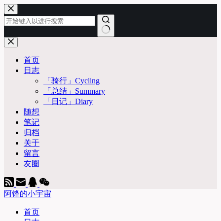
跳
至
内
容
无
结
首页
果
日志
「骑行」Cycling
「总结」Summary
「日记」Diary
随想
笔记
归档
关于
留言
友圈
阿锋的小宇宙
首页