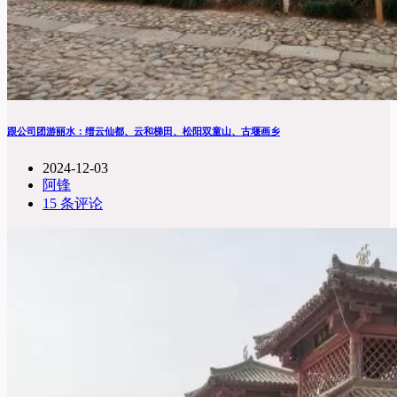
跟公司团游丽水：缙云仙都、云和梯田、松阳双童山、古堰画乡
2024-12-03
阿锋
15 条评论