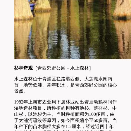
杉林奇观
［青西郊野公园－水上森林］
水上森林位于青浦区拦路港西侧、大莲湖水闸南
首，地势低洼、常年积水，是青西郊野公园的核心
景点。
1982年上海市农业局下属林业站出资启动粮林间作
湿地造林项目，所种植的树种有池杉、落羽杉、中
山杉，以池杉为主。当时种植面积为100多亩，由
于太浦河疏浚等原因，如今面积缩小至60多亩。当
年种下的苗木胸径大多在1-2厘米，经过近四十年