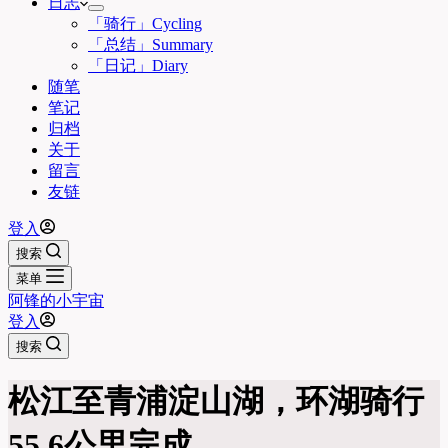
日志
「骑行」Cycling
「总结」Summary
「日记」Diary
随笔
笔记
归档
关于
留言
友链
登入
搜索
菜单
阿锋的小宇宙
登入
搜索
松江至青浦淀山湖，环湖骑行
55.6公里完成