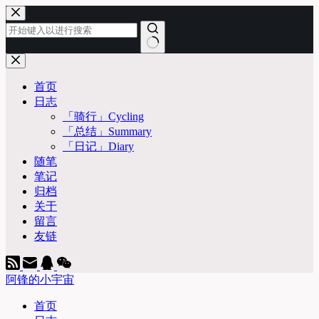
跳
至
内
容
无
结
首页
果
日志
「骑行」Cycling
「总结」Summary
「日记」Diary
随笔
笔记
归档
关于
留言
友链
阿锋的小宇宙
首页