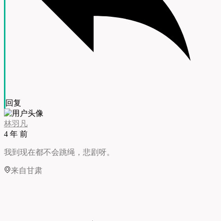
回复
林羽凡
4 年 前
我到现在都不会跳绳，悲剧呀。
来自甘肃