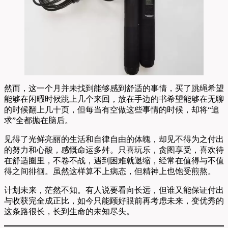
然而，这一个月并未找到能够感到舒适的事情，买了跳绳希望
能够在闲暇时候跳上几个来回，放在手边的书希望能够在无聊
的时候翻上几十页，但每当有空做这些事情的时候，却将“追
求”全都抛在脑后。
见得了光鲜亮丽的生活和自律自由的体魄，却见不得为之付出
的努力和心酸，感慨命运多舛。只喜玩乐，贪图享受，喜欢待
在舒适圈里，不卷不战，遇到困难就退缩，经常在值得与不值
得之间徘徊。虽然这样算不上病态，但精神上也饱受煎熬。
计划未来，茫然不知。有人说要看向长远，但谁又能保证付出
与收获完全成正比，如今只能顾好眼前再考虑未来，变优秀的
这条路很长，长到生命的未知尽头。