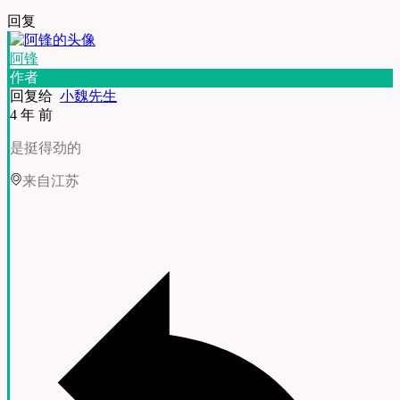
回复
阿锋
作者
回复给
小魏先生
4 年 前
是挺得劲的
来自江苏