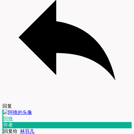
回复
阿锋
作者
回复给
林羽凡