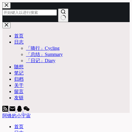
跳
至
内
容
无
结
首页
果
日志
「骑行」Cycling
「总结」Summary
「日记」Diary
随想
笔记
归档
关于
留言
友链
阿锋的小宇宙
首页