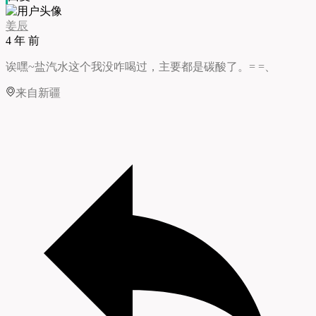
姜辰
4 年 前
诶嘿~盐汽水这个我没咋喝过，主要都是碳酸了。= =、
来自新疆