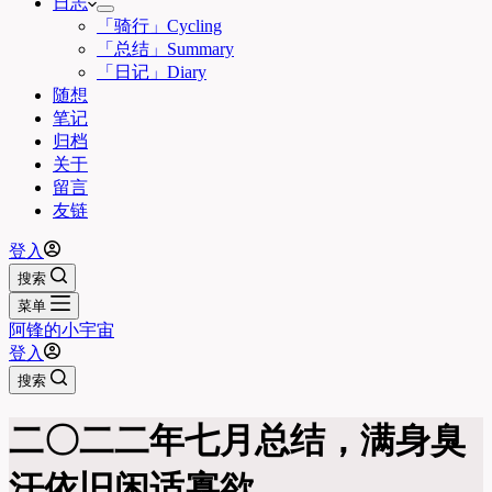
日志
「骑行」Cycling
「总结」Summary
「日记」Diary
随想
笔记
归档
关于
留言
友链
登入
搜索
菜单
阿锋的小宇宙
登入
搜索
二〇二二年七月总结，满身臭
汗依旧闲适寡欲