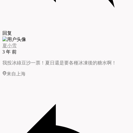
回复
夏小雪
3 年 前
我投冰綠豆沙一票！夏日還是要各種冰凍後的糖水啊！
来自上海