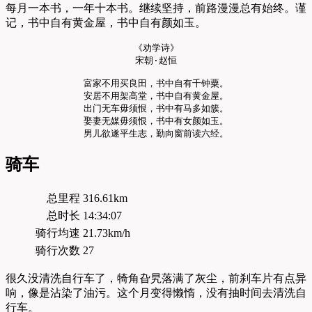
每月一本书，一年十本书。继续坚持，前路漫漫总有始终。谨
记，书中自有黄金屋，书中自有颜如玉。
《劝学诗》
宋朝·赵恒
富家不用买良田，书中自有千钟粟。
安居不用架高堂，书中自有黄金屋。
出门无车毋须恨，书中有马多如簇。
娶妻无媒毋须恨，书中有女颜如玉。
男儿欲遂平生志，勤向窗前读六经。
骑车
总里程
316.61km
总时长
14:34:07
骑行均速
21.73km/h
骑行次数
27
很久没清洗自行车了，犄角旮旯落满了灰尘，前刹车片有点异
响，像是沾染了油污。这个月变得懒惰，没有抽时间去清洗自
行车。