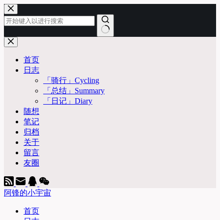
跳
至
内
容
无
结
首页
果
日志
「骑行」Cycling
「总结」Summary
「日记」Diary
随想
笔记
归档
关于
留言
友圈
阿锋的小宇宙
首页