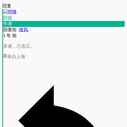
回复
阿锋
作者
回复给
绪风
1 年 前
多谢，已改正。
来自上海