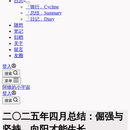
日志
「骑行」Cycling
「总结」Summary
「日记」Diary
随想
笔记
归档
关于
留言
友圈
登入
搜索
菜单
阿锋的小宇宙
登入
搜索
二〇二五年四月总结：倔强与
坚持，向阳才能生长