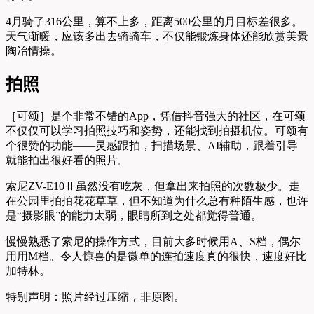
4月骑了316公里，算不上多，距离500公里的月目标差很多。
天气渐暖，应该多出去骑骑车，不仅能锻炼身体还能欣赏美景
陶冶情操。
拍照
［可颂］是个非常不错的App，凭借抖音强大的社区，在可颂
不仅仅可以学习拍照技巧和姿势，还能找到拍摄机位。可颂有
个很赞的功能——灵感跟拍，扫描场景、AI辅助，跟着引导
就能拍出很好看的照片。
索尼ZV-E10Ⅱ虽然没有吃灰，但拿出来拍照的次数极少。走
在公园里拍拍花花草草，但不知道为什么总有种陌生感，也许
是“摄影眼”的能力太弱，眼睛所到之处都觉得普通。
慢慢熟悉了索尼的操作方式，目前大多时候用A、S档，偶尔
用用M档。令人惊喜的是微单的连拍速度真的很快，速度好比
加特林。
特别声明：照片经过压缩，非原图。