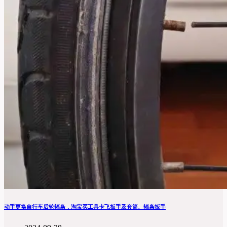
动手更换自行车后轮辐条，淘宝买工具卡飞扳手及套筒、辐条扳手