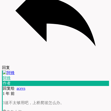
回复
阿锋
作者
回复给
acevs
1 年 前
3速不太够用吧，上桥爬坡怎么办。