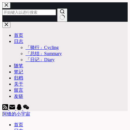
跳
至
内
容
无
结
首页
果
日志
「骑行」Cycling
「总结」Summary
「日记」Diary
随笔
笔记
归档
关于
留言
友链
阿锋的小宇宙
首页