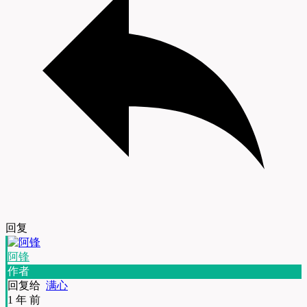
回复
阿锋
作者
回复给
满心
1 年 前