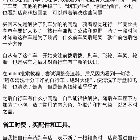
了车架，其他的都换掉了”、“刹车异响”、“脚蹬异响”。不过
也看到店家积极回复，可以帮着解决这些问题。
买回来先是解决了刹车异响的问题，骑着感觉还行，毕竟比共
享单车要好太多了。旅行车兼顾了公路和越野，骑了一段时间
才知道这种车是为了装货，什么前车架后尾架，驮个前包后包
十分方便。
自从有了这个车，开始关注前拨后拨、刹车、飞轮、车架、轮
胎，也是买车之后才对自行车有了新的认识。
在bilibili搜索教程，尝试调整变速器。后又因为看到一句话，
“链条清洗十分干净的自行车，绝对大佬”，便清洗了牙盘和飞
轮，也清洗了链条，但是链条始终油乎乎的。
之后自行车有什么小问题，自己能很快解决。随后在车座下方
加装了小包，放了常用的内六角、补胎片和打气筒，以备不时
之需。
省工时费，买配件和工具。
当我把自行车骑到车店，表示断了一根辐条时，店家看过自行