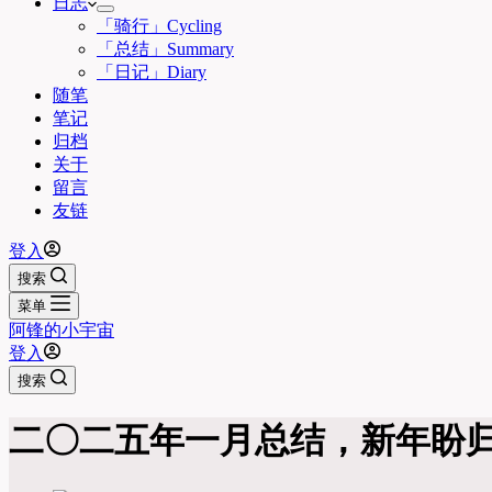
日志
「骑行」Cycling
「总结」Summary
「日记」Diary
随笔
笔记
归档
关于
留言
友链
登入
搜索
菜单
阿锋的小宇宙
登入
搜索
二〇二五年一月总结，新年盼