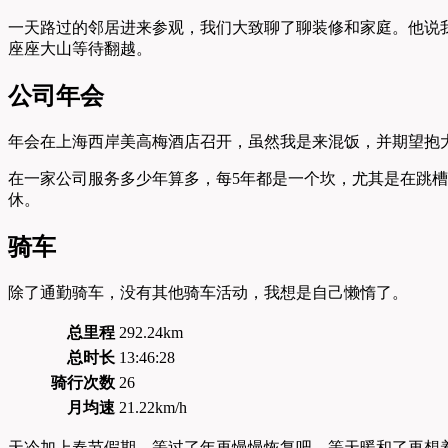
一天路过的邻居进来参观，我们大致聊了聊装修和家庭。他说
座座大山等待翻越。
公司年会
年会在上海西岸美高梅酒店召开，虽然我是来混饭，并期望抱大
在一家公司服务多少年算多，每5年都是一个坎，尤其是在跳
休。
骑车
除了通勤骑车，没有其他骑车活动，我想是自己懒惰了。
总里程
292.24km
总时长
13:46:28
骑行次数
26
月均速
21.22km/h
天冷加上春节假期，等过了年再慢慢恢复吧，等天暖和了再想