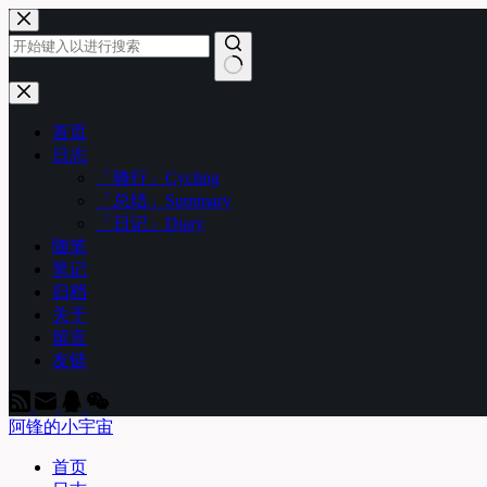
跳
至
内
容
无
结
首页
果
日志
「骑行」Cycling
「总结」Summary
「日记」Diary
随笔
笔记
归档
关于
留言
友链
阿锋的小宇宙
首页