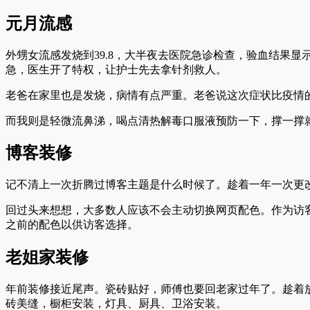
元月流感
外甥女流感发烧到39.8，大半夜去医院急诊检查，验血结果
急，医生开了特权，让护士先去拿针剂救人。
老爸在家里也是发烧，病情有点严重。老爸说这次症状比疫情
而我则是轻微流鼻涕，喝点清热解毒口服液预防一下，撑一撑
博客装修
记不清上一次折腾过博客主题是什么时候了。趁着一年一次更
回过头来想想，大多数人应该不会主动切换网页配色。作为访
之前的配色以供访客选择。
老姐家装修
年前装修接近尾声。瓷砖贴好，师傅也要回老家过年了。趁着
砖美缝，橱柜安装，灯具、厨具、卫浴安装。