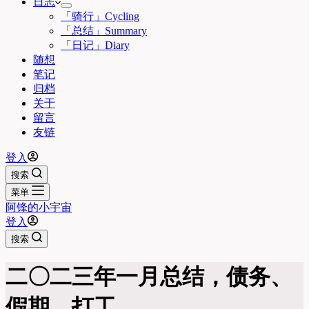
日志
「骑行」Cycling
「总结」Summary
「日记」Diary
随想
笔记
归档
关于
留言
友链
登入
搜索
菜单
阿锋的小宇宙
登入
搜索
二〇二三年一月总结，债务、
假期、打工