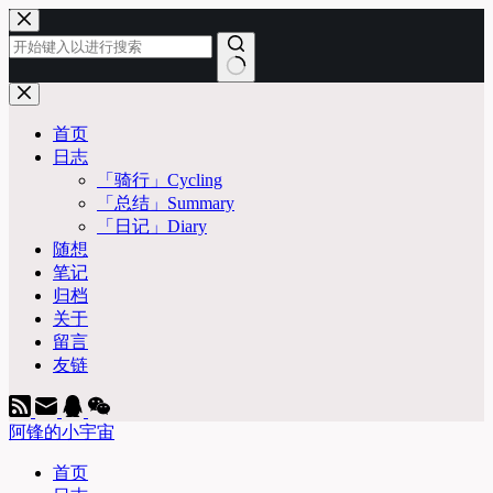
跳
至
内
容
无
结
首页
果
日志
「骑行」Cycling
「总结」Summary
「日记」Diary
随想
笔记
归档
关于
留言
友链
阿锋的小宇宙
首页