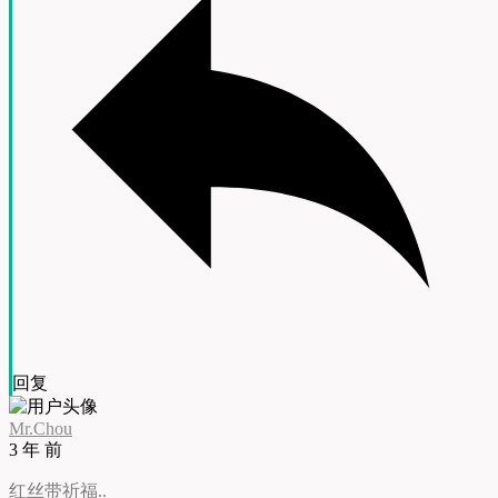
回复
Mr.Chou
3 年 前
红丝带祈福..