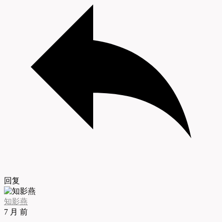
回复
知影燕
7 月 前