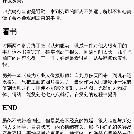
样慢慢骑。
23次骑行全都是通勤，家到公司的距离不算远，所以不担心骑
慢了会不会迟到之类的事情。
看书
时隔两个多月终于把《认知驱动：做成一件对他人很有用的
事》这本书看完了，确实拖延了很久。间隔时间太长，几乎把
前面的内容忘得一干二净，好赖是看过的，从头翻阅速度也
快。
另外一本《成为专业人像摄影师》自九月份买回来，到现在还
没看完，只把里面的照片看完了。当然作为入门摄影师一定要
复刻大师之作，即使不能完全复刻，从构图、光影到人物肢
体、情绪，能复刻七七八八就行。在复刻的过程中提升
END
虽然不想带着惰性，但是总会不经意的拖延。很大程度与所处
的人文环境、自身状态、内心情绪有关。那些不好的幻象容易
产生恐惧，害怕是最难克服的一种情绪，也许是心底的怂在作