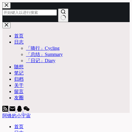
跳
至
内
容
无
结
首页
果
日志
「骑行」Cycling
「总结」Summary
「日记」Diary
随想
笔记
归档
关于
留言
友圈
阿锋的小宇宙
首页