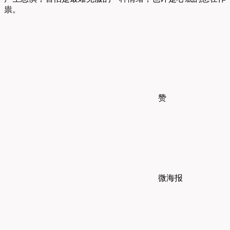
祟。
赞
微海报