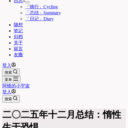
日志
「骑行」Cycling
「总结」Summary
「日记」Diary
随想
笔记
归档
关于
留言
友圈
登入
搜索
菜单
阿锋的小宇宙
登入
搜索
二〇二五年十二月总结：惰性
生于恐惧