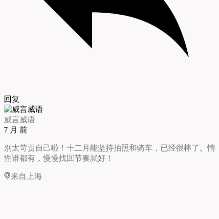
回复
威言威语
7 月 前
别太苛责自己啦！十二月能坚持拍照和骑车，已经很棒了。惰
性谁都有，慢慢找回节奏就好！
来自上海