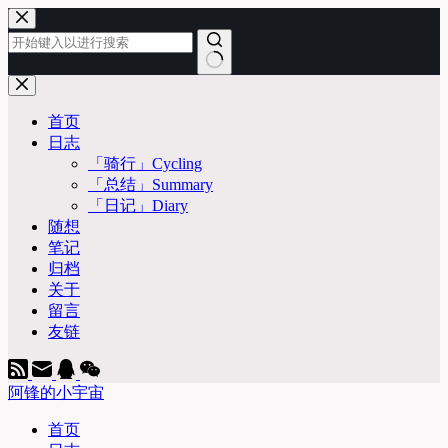
跳
至
内
容
无
结
首页
果
日志
「骑行」Cycling
「总结」Summary
「日记」Diary
随想
笔记
归档
关于
留言
友链
阿锋的小宇宙
首页