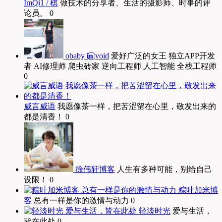
ImQi1 / 棋
做技术的分享者、生活的摄影师、时事的评
论员。 0
obaby 𝐢‍𝐧⃝ void
爱好广泛的女王 独立APP开发
者 AI修理师 爬虫砖家 逆向工程师 人工智能 全栈工程师
0
威言威语
我愿像茶一样，把苦涩留在心里，敬发出来的
都是清香！ 0
徐伟轩博客
人生有多种可能，别给自己
设限！ 0
粽叶加米博
客
总有一样是你的激情与动力 0
轻淡时光
爱与生活，
皆在此处 0