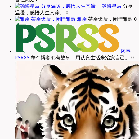
瀚海星辰
分享
温暖，感悟人生真谛。 0
雅余
茶余饭后，闲情雅致 0
痞事
PSRSS
每个博客都有故事，用认真生活来治愈自己。 0