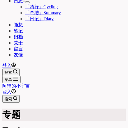
日志
「骑行」Cycling
「总结」Summary
「日记」Diary
随想
笔记
归档
关于
留言
友链
登入
搜索
菜单
阿锋的小宇宙
登入
搜索
专题