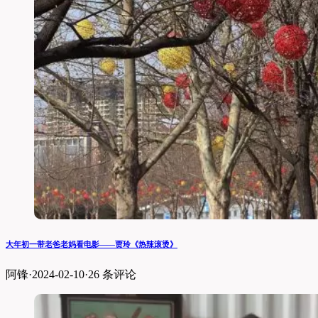
大年初一带老爸老妈看电影——贾玲《热辣滚烫》
阿锋
·
2024-02-10
·
26 条评论