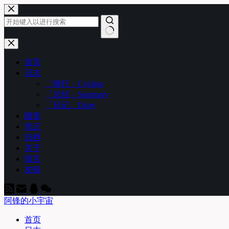
跳
至
内
容
无
结
首页
果
日志
「骑行」Cycling
「总结」Summary
「日记」Diary
随笔
笔记
归档
关于
留言
友链
阿锋的小宇宙
首页