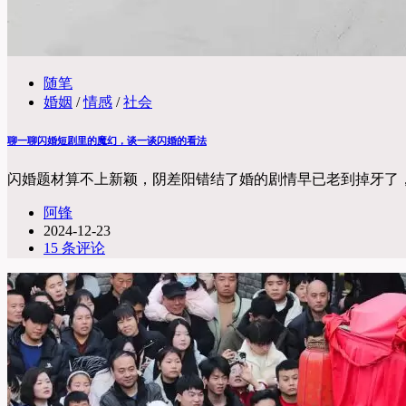
随笔
婚姻
/
情感
/
社会
聊一聊闪婚短剧里的魔幻，谈一谈闪婚的看法
闪婚题材算不上新颖，阴差阳错结了婚的剧情早已老到掉牙了
阿锋
2024-12-23
15 条评论