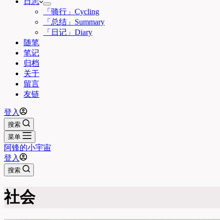
日志
「骑行」Cycling
「总结」Summary
「日记」Diary
随笔
笔记
归档
关于
留言
友链
登入
搜索
菜单
阿锋的小宇宙
登入
搜索
社会