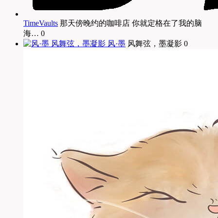
TimeVaults
那天傍晚约的咖啡店 你就定格在了我的脑
海… 0
风·墨
风舞弦，墨凝影 0