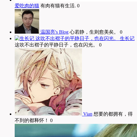
爱吃肉的猫
有肉有猫有生活. 0
温国亮's Blog
心若静，生则愈美矣。 0
生长记
这吹不出褶子的平静日子，也在闪光。 0
Vian
想要的都拥有，得
不到的都释怀！ 0