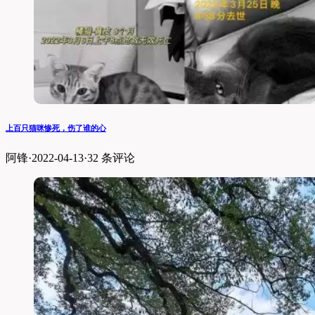
上百只猫咪惨死，伤了谁的心
阿锋
·
2022-04-13
·
32 条评论