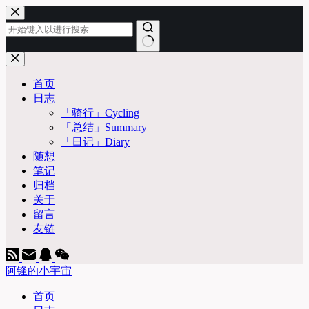
跳
至
内
容
无
结
首页
果
日志
「骑行」Cycling
「总结」Summary
「日记」Diary
随想
笔记
归档
关于
留言
友链
阿锋的小宇宙
首页