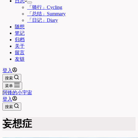
日志
「骑行」Cycling
「总结」Summary
「日记」Diary
随想
笔记
归档
关于
留言
友链
登入
搜索
菜单
阿锋的小宇宙
登入
搜索
妄想症