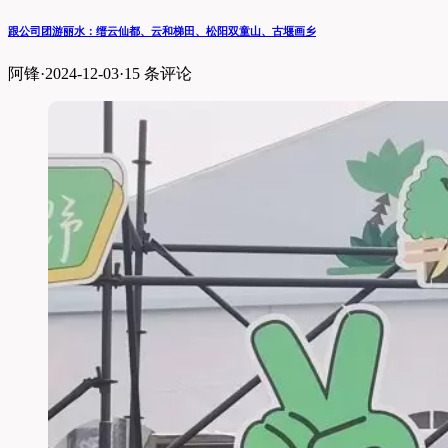
跟公司团游丽水：缙云仙都、云和梯田、松阳双童山、古堰画乡
阿锋
·
2024-12-03
·
15 条评论